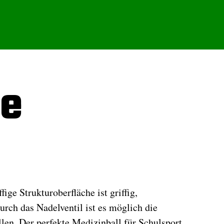
le
ige Strukturoberfläche ist griffig,
urch das Nadelventil ist es möglich die
len. Der perfekte Medizinball für Schulsport,