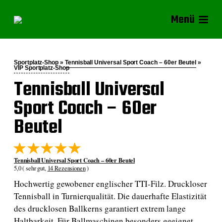
Menü
Sportplatz-Shop »
Tennisball Universal Sport Coach – 60er Beutel
»
VIP Sportplatz-Shop
Tennisball Universal
Sport Coach – 60er
Beutel
Tennisball Universal Sport Coach – 60er Beutel
5,0 ( sehr gut,
14 Rezensionen
)
Hochwertig gewobener englischer TTI-Filz. Druckloser
Tennisball in Turnierqualität. Die dauerhafte Elastizität
des drucklosen Ballkerns garantiert extrem lange
Haltbarkeit. Für Ballmaschinen besonders geeignet.