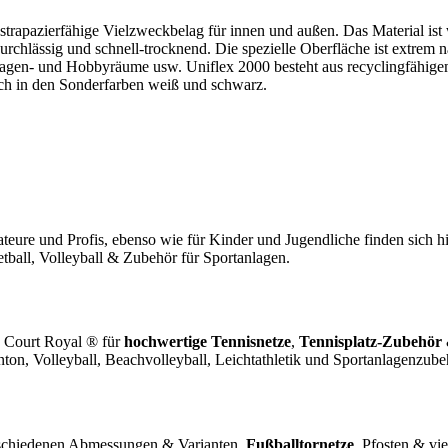
rapazierfähige Vielzweckbelag für innen und außen. Das Material ist wi
rchlässig und schnell-trocknend. Die spezielle Oberfläche ist extrem na
n- und Hobbyräume usw. Uniflex 2000 besteht aus recyclingfähigem 
sch in den Sonderfarben weiß und schwarz.
teure und Profis, ebenso wie für Kinder und Jugendliche finden sich 
tball, Volleyball & Zubehör für Sportanlagen.
. Court Royal ® für
hochwertige Tennisnetze
,
Tennisplatz-Zubehör
ton, Volleyball, Beachvolleyball, Leichtathletik und Sportanlagenzube
schiedenen Abmessungen & Varianten,
Fußballtornetze
, Pfosten & v