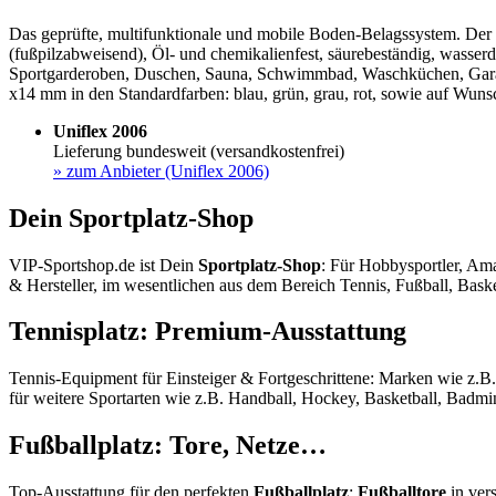
Das geprüfte, multifunktionale und mobile Boden-Belagssystem. Der st
(fußpilzabweisend), Öl- und chemikalienfest, säurebeständig, wasserdu
Sportgarderoben, Duschen, Sauna, Schwimmbad, Waschküchen, Garage
x14 mm in den Standardfarben: blau, grün, grau, rot, sowie auf Wun
Uniflex 2006
Lieferung bundesweit (versandkostenfrei)
»
zum Anbieter (Uniflex 2006)
Dein Sportplatz-Shop
VIP-Sportshop.de ist Dein
Sportplatz-Shop
: Für Hobbysportler, Ama
& Hersteller, im wesentlichen aus dem Bereich Tennis, Fußball, Baske
Tennisplatz: Premium-Ausstattung
Tennis-Equipment für Einsteiger & Fortgeschrittene: Marken wie z.B
für weitere Sportarten wie z.B. Handball, Hockey, Basketball, Badmin
Fußballplatz: Tore, Netze…
Top-Ausstattung für den perfekten
Fußballplatz
:
Fußballtore
in ver