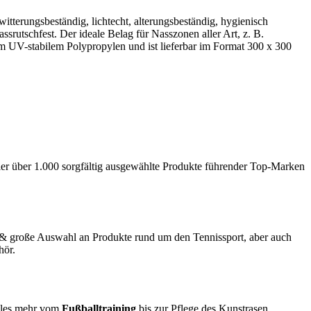
tterungsbeständig, lichtecht, alterungsbeständig, hygienisch
ssrutschfest. Der ideale Belag für Nasszonen aller Art, z. B.
UV-stabilem Polypropylen und ist lieferbar im Format 300 x 300
hier über 1.000 sorgfältig ausgewählte Produkte führender Top-Marken
& große Auswahl an Produkte rund um den Tennissport, aber auch
hör.
ieles mehr vom
Fußballtraining
bis zur Pflege des Kunstrasen,