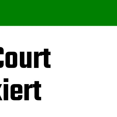
Court
iert