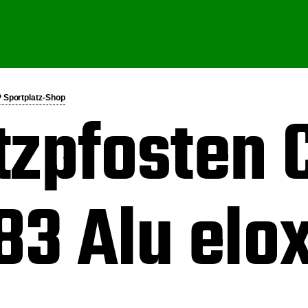
P Sportplatz-Shop
tzpfosten 
83 Alu elox