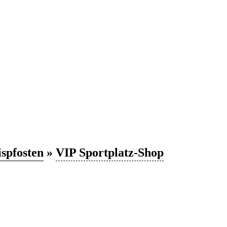
spfosten
»
VIP Sportplatz-Shop