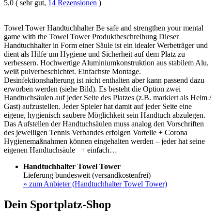
5,0 ( sehr gut,
14 Rezensionen
)
Towel Tower Handtuchhalter Be safe and strengthen your mental
game with the Towel Tower Produktbeschreibung Dieser
Handtuchhalter in Form einer Säule ist ein idealer Werbeträger und
dient als Hilfe um Hygiene und Sicherheit auf dem Platz zu
verbessern. Hochwertige Aluminiumkonstruktion aus stabilem Alu,
weiß pulverbeschichtet. Einfachste Montage.
Desinfektionshalterung ist nicht enthalten aber kann passend dazu
erworben werden (siehe Bild). Es besteht die Option zwei
Handtuchsäulen auf jeder Seite des Platzes (z.B. markiert als Heim /
Gast) aufzustellen. Jeder Spieler hat damit auf jeder Seite eine
eigene, hygienisch saubere Möglichkeit sein Handtuch abzulegen.
Das Aufstellen der Handtuchsäulen muss analog den Vorschriften
des jeweiligen Tennis Verbandes erfolgen Vorteile + Corona
Hygienemaßnahmen können eingehalten werden – jeder hat seine
eigenen Handtuchsäule + einfach…
Handtuchhalter Towel Tower
Lieferung bundesweit (versandkostenfrei)
»
zum Anbieter (Handtuchhalter Towel Tower)
Dein Sportplatz-Shop