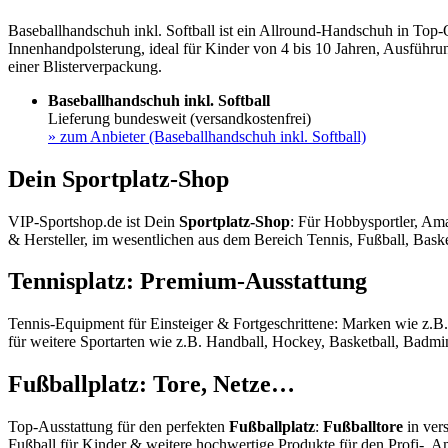
Baseballhandschuh inkl. Softball ist ein Allround-Handschuh in Top-
Innenhandpolsterung, ideal für Kinder von 4 bis 10 Jahren, Ausführun
einer Blisterverpackung.
Baseballhandschuh inkl. Softball
Lieferung bundesweit (versandkostenfrei)
»
zum Anbieter (Baseballhandschuh inkl. Softball)
Dein Sportplatz-Shop
VIP-Sportshop.de ist Dein
Sportplatz-Shop
: Für Hobbysportler, Ama
& Hersteller, im wesentlichen aus dem Bereich Tennis, Fußball, Baske
Tennisplatz: Premium-Ausstattung
Tennis-Equipment für Einsteiger & Fortgeschrittene: Marken wie z.B
für weitere Sportarten wie z.B. Handball, Hockey, Basketball, Badmin
Fußballplatz: Tore, Netze…
Top-Ausstattung für den perfekten
Fußballplatz
:
Fußballtore
in ver
Fußball für Kinder & weitere hochwertige Produkte für den Profi-, A