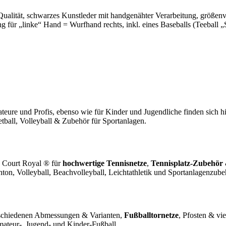
Qualität, schwarzes Kunstleder mit handgenähter Verarbeitung, größen
g für „linke“ Hand = Wurfhand rechts, inkl. eines Baseballs (Teeball „S
teure und Profis, ebenso wie für Kinder und Jugendliche finden sich 
tball, Volleyball & Zubehör für Sportanlagen.
. Court Royal ® für
hochwertige Tennisnetze
,
Tennisplatz-Zubehör
ton, Volleyball, Beachvolleyball, Leichtathletik und Sportanlagenzube
schiedenen Abmessungen & Varianten,
Fußballtornetze
, Pfosten & v
mateur-, Jugend- und Kinder-Fußball.