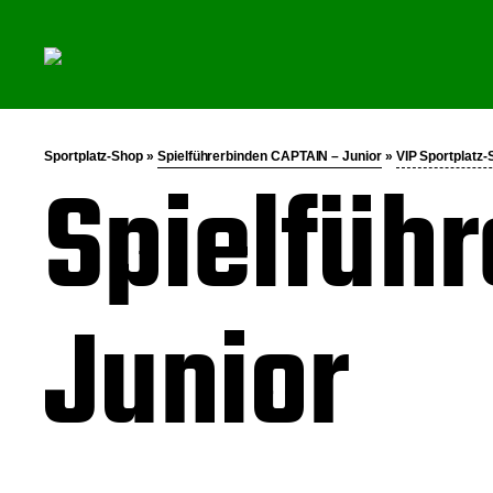
Sportplatz-Shop »
Spielführerbinden CAPTAIN – Junior
»
VIP Sportplatz
Spielfüh
Junior